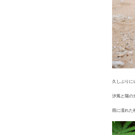
久しぶりに
汐風と陽の
雨に濡れた