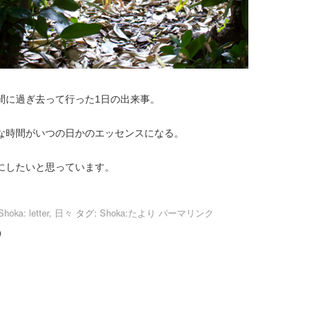
間に過ぎ去って行った1日の出来事。
な時間がいつの日かのエッセンスになる。
にしたいと思っています。
Shoka: letter
,
日々
タグ:
Shoka:たより
パーマリンク