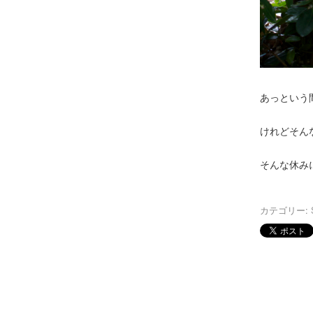
あっという
けれどそん
そんな休み
カテゴリー: