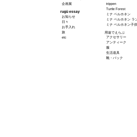
企画展
trippen
Turtle Forest
rugü essay
ミナ ペルホネン
お知らせ
ミナ ペルホネン ラ
日々
ミナ ペルホネン子
お手入れ
旅
用途でえらぶ
アクセサリー
etc
アンティーク
服
生活道具
靴・バック