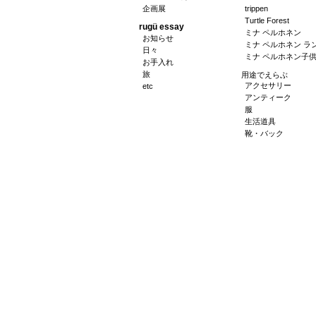
企画展
trippen
Turtle Forest
rugü essay
ミナ ペルホネン
お知らせ
ミナ ペルホネン ラ
日々
ミナ ペルホネン子
お手入れ
旅
用途でえらぶ
アクセサリー
etc
アンティーク
服
生活道具
靴・バック