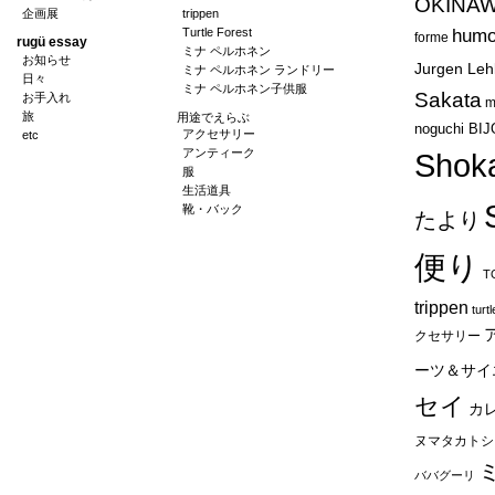
OKINA
企画展
trippen
Turtle Forest
humo
forme
rugü essay
ミナ ペルホネン
お知らせ
Jurgen Leh
ミナ ペルホネン ランドリー
日々
ミナ ペルホネン子供服
Sakata
お手入れ
m
旅
用途でえらぶ
noguchi BI
アクセサリー
etc
アンティーク
Shok
服
生活道具
靴・バック
たより
便り
T
trippen
turt
クセサリー
ーツ＆サイ
セイ
カ
ヌマタカトシ
ババグーリ