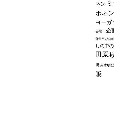
ミ
ネン
ホネ
ヨーガ
企
谷龍二
野哲平
小関康
しの中の
田原
明
赤木明
販