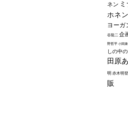
ミ
ネン
ホネ
ヨーガ
企
谷龍二
野哲平
小関康
しの中の
田原
明
赤木明
販