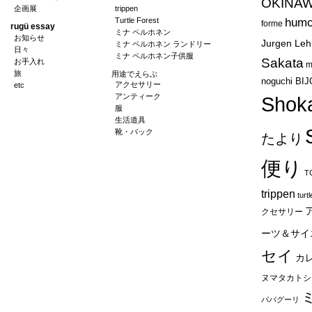
OKINA
企画展
trippen
Turtle Forest
humo
forme
rugü essay
ミナ ペルホネン
お知らせ
Jurgen Leh
ミナ ペルホネン ランドリー
日々
ミナ ペルホネン子供服
Sakata
お手入れ
m
旅
用途でえらぶ
noguchi BI
アクセサリー
etc
アンティーク
Shok
服
生活道具
靴・バック
たより
便り
T
trippen
turt
クセサリー
ーツ＆サイ
セイ
カ
ヌマタカトシ
ババグーリ