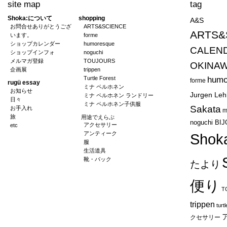
site map
tag
Shoka:について
shopping
A&S
お問合せありがとうござ
ARTS&SCIENCE
ARTS&
います。
forme
ショップカレンダー
humoresque
CALEND
ショップインフォ
noguchi
メルマガ登録
TOUJOURS
OKINA
企画展
trippen
Turtle Forest
humo
forme
rugü essay
ミナ ペルホネン
お知らせ
Jurgen Leh
ミナ ペルホネン ランドリー
日々
ミナ ペルホネン子供服
Sakata
お手入れ
m
旅
用途でえらぶ
noguchi BI
アクセサリー
etc
アンティーク
Shok
服
生活道具
靴・バック
たより
便り
T
trippen
turt
クセサリー