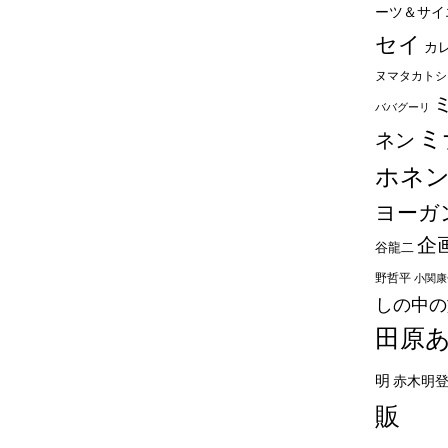
ーツ＆サイ
セイ
カ
ヌマタカトシ
ババグーリ
ミ
ネン
ホネ
ヨーガ
企
谷龍二
野哲平
小関康
しの中の
田原
明
赤木明
販